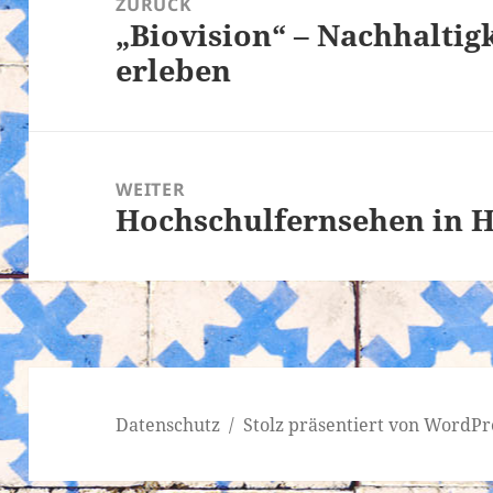
ZURÜCK
„Biovision“ – Nachhaltig
Vorheriger
erleben
Beitrag:
WEITER
Hochschulfernsehen in H
Nächster
Beitrag:
Datenschutz
Stolz präsentiert von WordPr