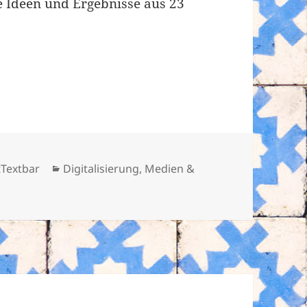
 Ideen und Ergebnisse aus 23
Kategorien
tTextbar
Digitalisierung
,
Medien &