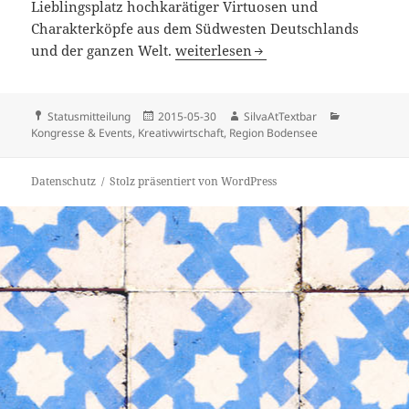
Lieblingsplatz hochkarätiger Virtuosen und
Charakterköpfe aus dem Südwesten Deutschlands
Einhaldenfestival 2015 – Programm
und der ganzen Welt.
weiterlesen
Format
Veröffentlicht
Autor
Kategorien
Statusmitteilung
2015-05-30
SilvaAtTextbar
am
Kongresse & Events
,
Kreativwirtschaft
,
Region Bodensee
Datenschutz
Stolz präsentiert von WordPress